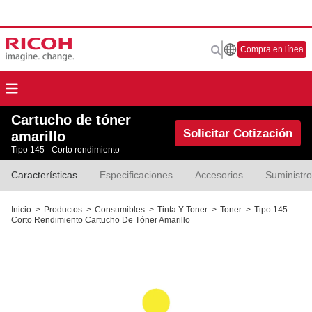
Compra en línea
Cartucho de tóner
Solicitar Cotización
amarillo
Tipo 145 - Corto rendimiento
Características
Especificaciones
Accesorios
Suministr
Inicio
>
Productos
>
Consumibles
>
Tinta Y Toner
>
Toner
>
Tipo 145 -
Corto Rendimiento Cartucho De Tóner Amarillo