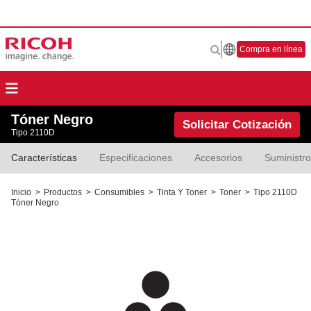
Compra en línea
Tóner Negro
Solicitar Cotización
Tipo 2110D
Características
Especificaciones
Accesorios
Suministr
Inicio
>
Productos
>
Consumibles
>
Tinta Y Toner
>
Toner
>
Tipo 2110D
Tóner Negro