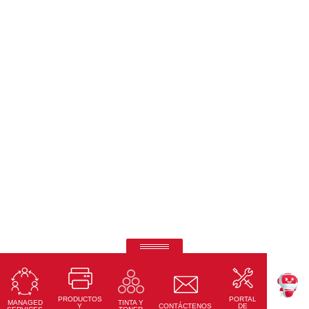
Ricoh Pro C7500
Impresión de quinto color de otro nivel.
PRODUCTOS
PORTAL
Conoce Más
MANAGED
TINTA Y
TEKKU
Y
CONTÁCTENOS
DE