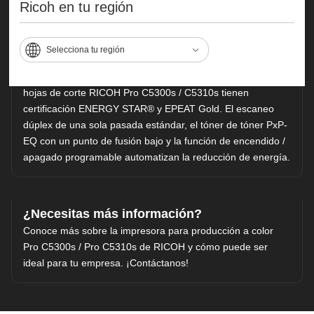
Ricoh en tu región
Ahorre aún más! con la eficiencia energética
que deseas...
Respalde los objetivos de sostenibilidad con un sistema que
Selecciona tu región
adopta un enfoque inteligente para reducir el impacto
ambiental y el costo total de propiedad. Las impresoras de
hojas de corte RICOH Pro C5300s / C5310s tienen
certificación ENERGY STAR® y EPEAT Gold. El escaneo
dúplex de una sola pasada estándar, el tóner de tóner PxP-
EQ con un punto de fusión bajo y la función de encendido /
apagado programable automatizan la reducción de energía.
¿Necesitas más información?
Conoce más sobre la impresora para producción a color
Pro C5300s / Pro C5310s de RICOH y cómo puede ser
ideal para tu empresa. ¡Contáctanos!