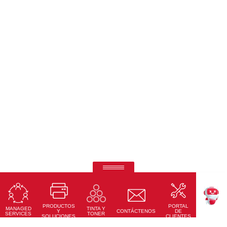
Ricoh Pro C7500
Impresión de quinto color de otro nivel.
PRODUCTOS
PORTAL
Conoce Más
MANAGED
TINTA Y
TEKKU
Y
CONTÁCTENOS
DE
SERVICES
TONER
SOLUCIONES
CLIENTES