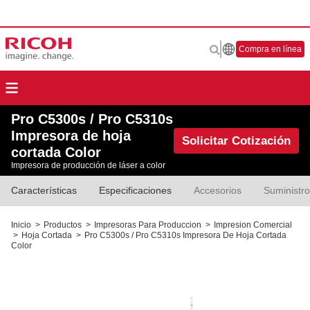
Compra en línea
Pro C5300s / Pro C5310s
Impresora de hoja
Solicitar Cotización
cortada Color
Impresora de producción de láser a color
Características
Especificaciones
Accesorios
Suministr
Inicio
>
Productos
>
Impresoras Para Produccion
>
Impresion Comercial
>
Hoja Cortada
>
Pro C5300s / Pro C5310s Impresora De Hoja Cortada
Color