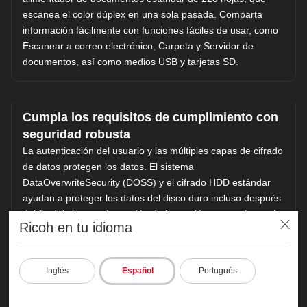
escanea el color dúplex en una sola pasada. Comparta
información fácilmente con funciones fáciles de usar, como
Escanear a correo electrónico, Carpeta y Servidor de
documentos, así como medios USB y tarjetas SD.
Cumpla los requisitos de cumplimiento con
seguridad robusta
La autenticación del usuario y las múltiples capas de cifrado
de datos protegen los datos. El sistema
DataOverwriteSecurity (DOSS) y el cifrado HDD estándar
ayudan a proteger los datos del disco duro incluso después
del fin del sistema. La opción de impresión segura (a través
Ricoh en tu idioma
®
del controlador Fiery
) permite a los usuarios imprimir
documentos confidenciales solo cuando están en el
dispositivo.
Inglés
Español
Portugués