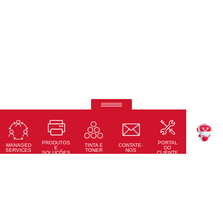
RICOH Pro Z75
Impressora Digital a Jato de Tinta Alimentada por Folhas
PRODUTOS
PORTAL
Saiba Mais
MANAGED
CONTATE-
TINTA E
TEKKU
E
DO
SERVICES
NOS
TONER
SOLUÇÕES
CLIENTE