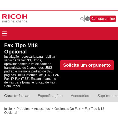
Comprar on-line
Fax Tipo M18
Opcional
Instalação necessária para habilitar
serviços de fax: 33,6 kbps,
aproximadamente velocidade de
Solicite um orçamento
transmissão de 2 segundos, JBIG
padrão e memória padrão de 320
páginas. Inclui Internet Fax (T.37), LAN
Fax, IP-Fax (T.38), Encaminhamento
de Fax para E-mail e função de Fax
Sem Papel.
Características
Especificações
Acessórios
Suprimento
Inicio
>
Produtos
>
Acessorios
>
Opcionais Do Fax
>
Fax Tipo M18
Opcional