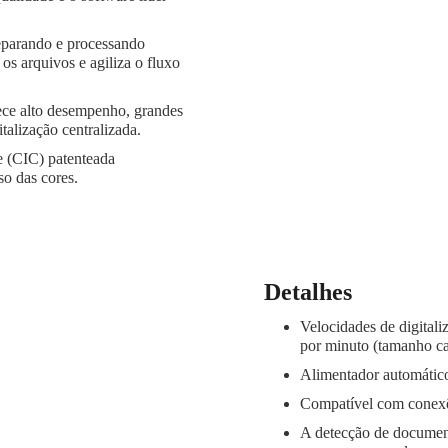
parando e processando
s arquivos e agiliza o fluxo
ece alto desempenho, grandes
talização centralizada.
e (CIC) patenteada
o das cores.
Detalhes
Velocidades de digitali
por minuto (tamanho car
Alimentador automático
Compatível com conex
A detecção de documen