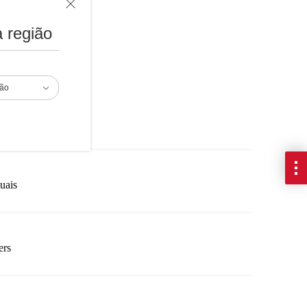
 região
ads
ião
ca
uais
ers