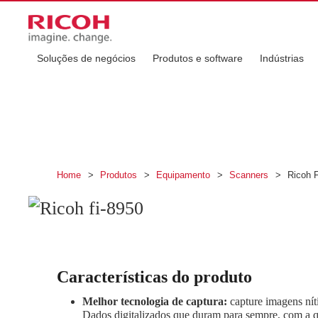
Soluções de negócios
Produtos e software
Indústrias
Ricoh fi-8950
Melhor scanner de produção, por design.
Home
>
Produtos
>
Equipamento
>
Scanners
>
Ricoh F
Características do produto
Melhor tecnologia de captura:
capture imagens nít
Dados digitalizados que duram para sempre, com a qu