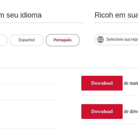
m seu idioma
Ricoh em sua
Suporte e downlo
Selecione sua reg
Espanhol
Português
al
Baixar
ficha técni
Download
de man
Download
de driv