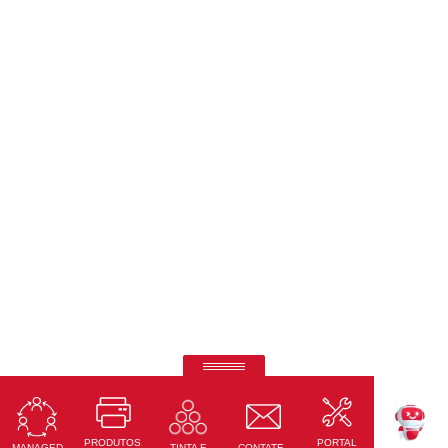
Ricoh Pro C7500
Impressão em quinta cor de outro nível.
PRODUTOS
PORTAL
Saiba Mais
MANAGED
CONTATE-
TINTA E