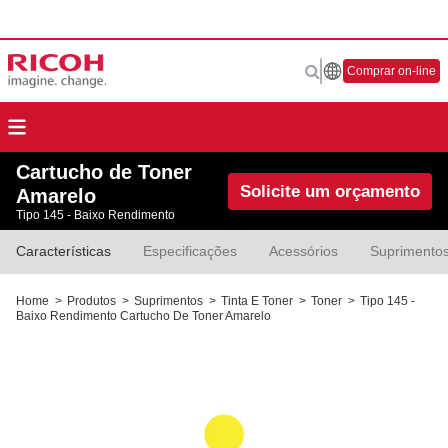
Comprar on-line
Cartucho de Toner
Solicite um orçamento
Amarelo
Tipo 145 - Baixo Rendimento
Características
Especificações
Acessórios
Suprimento
Home
>
Produtos
>
Suprimentos
>
Tinta E Toner
>
Toner
>
Tipo 145 -
Baixo Rendimento Cartucho De Toner Amarelo