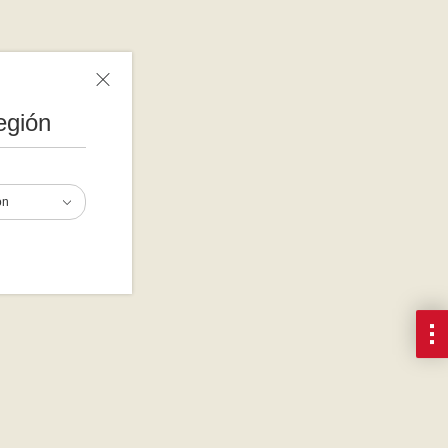
egión
ón