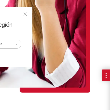
egión
ón