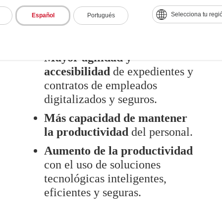
Firma electrónica para
Selecciona tu regi
Español
Portugués
agilizar
los procesos de
contratación.
Mayor agilidad y
accesibilidad
de expedientes y
contratos de empleados
digitalizados y seguros.
Más capacidad de mantener
la productividad
del personal.
Aumento de la productividad
con el uso de soluciones
tecnológicas inteligentes,
eficientes y seguras.