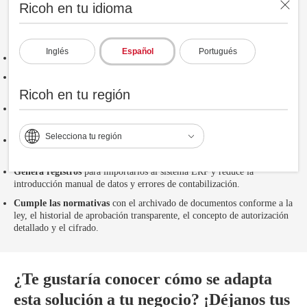
Ricoh en tu idioma
Conoce sus beneficios:
Inglés
Español
Portugués
Proceso de facturas certificado
por la agencia tributaria.
Recopila, clasifica y almacena
las facturas de cualquier tipo en un
archivador central seguro.
Ricoh en tu región
Con ayuda de la
indexación inteligente
identifica los datos de la
factura que faltan y los duplicados.
Selecciona tu región
Flujos de trabajo rápidos y transparentes para aprobaciones
hasta
uno o más supervisores.
Genera registros
para importarlos al sistema ERP y reduce la
introducción manual de datos y errores de contabilización.
Cumple las normativas
con el archivado de documentos conforme a la
ley, el historial de aprobación transparente, el concepto de autorización
detallado y el cifrado.
¿Te gustaría conocer cómo se adapta
esta solución a tu negocio? ¡Déjanos tus