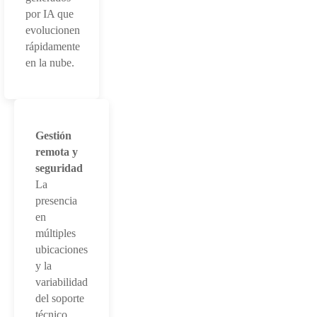
por IA que
evolucionen
rápidamente
en la nube.
Gestión
remota y
seguridad
La
presencia
en
múltiples
ubicaciones
y la
variabilidad
del soporte
técnico