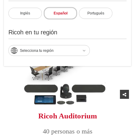
ágiles y seguras para empleados
altamente comprometidos
Inglés
Español
Portugués
Ricoh en tu región
Selecciona tu región
Ricoh Auditorium
40 personas o más