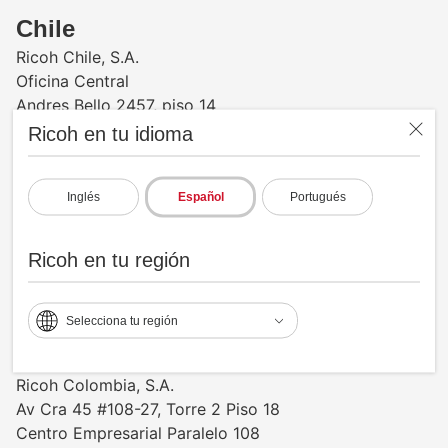
Chile
Ricoh Chile, S.A.
Oficina Central
Andres Bello 2457, piso 14
Providencia, Santiago
Ricoh en tu idioma
Teléfono Oficina: +56 2 2367 7200
Teléfono de Soporte y Suministros: +56 2 2994 9647
Inglés
Español
Portugués
Bodega:
Camino a Noviciado #3707 Bodega 5
Pudahuel, Santiago
Ricoh en tu región
www.ricoh-americalatina.com/es-cl
Selecciona tu región
Colombia
Ricoh Colombia, S.A.
Av Cra 45 #108-27, Torre 2 Piso 18
Centro Empresarial Paralelo 108