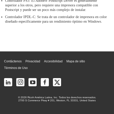
Controlador PS3: El Adobe® Postscript Driver es generalmente
superior a los otros, pero requiere una impresora compatible con
Postscript y puede ser un poco más complejo de instalar.
Controlador IPDL-C: Se trata de un controlador de impresora en color
diseñado específicamente para un rendimiento óptimo en Windows.
Inicio de página
Contáctenos
Privacidad
Accesibilidad
Mapa de sitio
Términos de Uso
© 2026 Ricoh América Latina, Inc. Todos los derechos reservados.
2700 S Commerce Pkwy # 201, Weston, FL 33331, United States