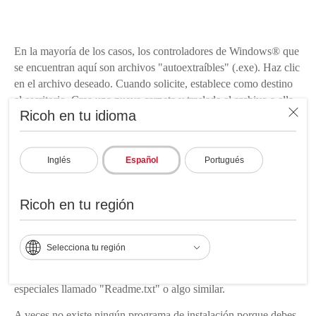
En la mayoría de los casos, los controladores de Windows® que
se encuentran aquí son archivos "autoextraíbles" (.exe). Haz clic
en el archivo deseado. Cuando solicite, establece como destino
el escritorio. Crea una nueva carpeta y traslada el archivo a ella.
Ricoh en tu idioma
Haz clic en el archivo para extraer automáticamente el software
y los archivos relacionados dentro de tu nueva carpeta. También
puedes extraer o mover estos archivos a un disquete. Toma en
Inglés
Español
Portugués
cuenta que estos archivos sólo se autoextraerán si se ejecutan
desde Windows.
Ricoh en tu región
Después de extraer los archivos a un disquete o a un directorio
especial, debes buscar el programa de instalación -normalmente
llamado "setup.exe" o "install.exe"- y hacer clic en él para
Selecciona tu región
iniciar la instalación. Si ninguno de estos archivos está presente,
debes buscar un archivo de texto que contenga instrucciones
especiales llamado "Readme.txt" o algo similar.
A veces no existe ningún programa de instalación porque debes