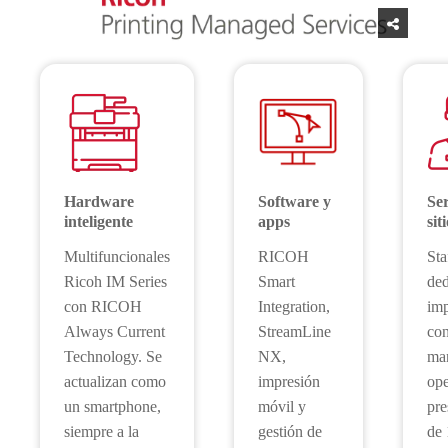
Hardware
Software y
Ser
inteligente
apps
sit
Multifuncionales
RICOH
Sta
Ricoh IM Series
Smart
ded
con RICOH
Integration,
imp
Always Current
StreamLine
con
Technology. Se
NX,
man
actualizan como
impresión
ope
un smartphone,
móvil y
pre
siempre a la
gestión de
de 