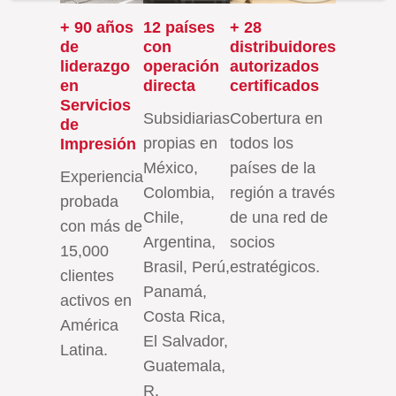
+ 90 años
12 países
+ 28
de
con
distribuidores
liderazgo
operación
autorizados
en
directa
certificados
Servicios
Subsidiarias
Cobertura en
de
propias en
todos los
Impresión
México,
países de la
Experiencia
Colombia,
región a través
probada
Chile,
de una red de
con más de
Argentina,
socios
15,000
Brasil, Perú,
estratégicos.
clientes
Panamá,
activos en
Costa Rica,
América
El Salvador,
Latina.
Guatemala,
R.