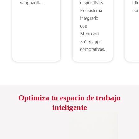
vanguardia.
dispositivos.
cli
Ecosistema
con
integrado
con
Microsoft
365 y apps
corporativas.
Optimiza tu espacio de trabajo
inteligente