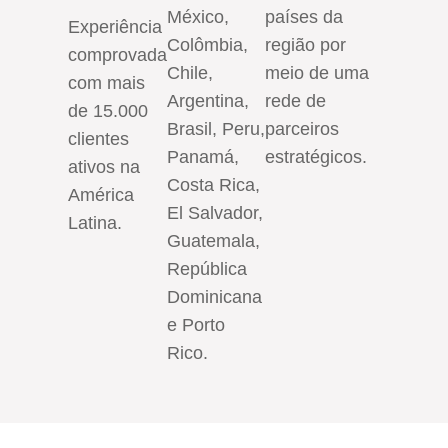
México,
países da
Experiência
Colômbia,
região por
comprovada
Chile,
meio de uma
com mais
Argentina,
rede de
de 15.000
Brasil, Peru,
parceiros
clientes
Panamá,
estratégicos.
ativos na
Costa Rica,
América
El Salvador,
Latina.
Guatemala,
República
Dominicana
e Porto
Rico.