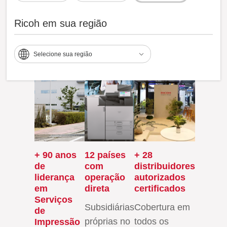
Por que Ricoh Printing Managed
Services?
Ricoh em sua região
Selecione sua região
+ 90 anos
12 países
+ 28
de
com
distribuidores
liderança
operação
autorizados
em
direta
certificados
Serviços
Subsidiárias
Cobertura em
de
próprias no
todos os
Impressão