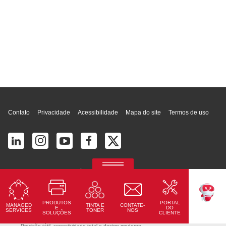
Topo da página
Contato
Privacidade
Acessibilidade
Mapa do site
Termos de uso
© 2026 Ricoh América Latina, Inc. Todos os direitos reservados.
2700 S Commerce Pkwy # 201, Weston, FL 33331, United States
PRODUTOS
PORTAL
MANAGED
CONTATE-
TINTA E
TEKKU
E
DO
SERVICES
NOS
TONER
SOLUÇÕES
CLIENTE
Telas interativas Ricoh
Precisão tátil, conectividade total e design moderno