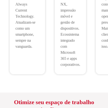
Always
NX,
cons
Current
impressão
man
Technology.
móvel e
ope
Atualizam-se
gestão de
pres
como um
dispositivos.
Mai
smartphone,
Ecossistema
clie
sempre na
integrado
con
vanguarda.
com
isso
Microsoft
365 e apps
corporativos.
Otimize seu espaço de trabalho