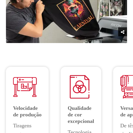
Velocidade
Qualidade
Versa
de produção
de cor
de ap
excepcional
Tiragens
De têx
Tecnologia