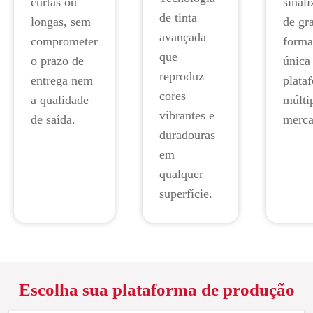
curtas ou
sinal
de tinta
longas, sem
de gr
avançada
comprometer
forma
que
o prazo de
única
reproduz
entrega nem
plata
cores
a qualidade
múlti
vibrantes e
de saída.
merca
duradouras
em
qualquer
superfície.
Escolha sua plataforma de produção