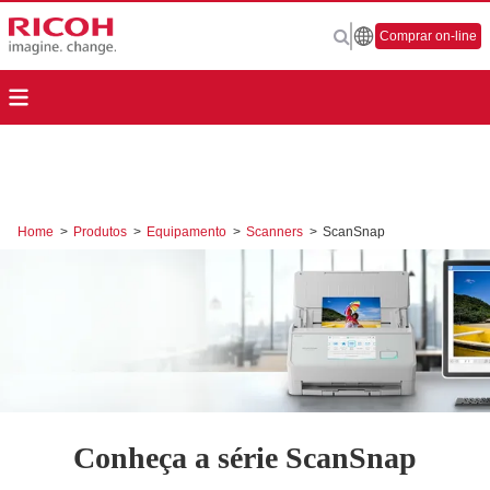
Comprar on-line
Home
>
Produtos
>
Equipamento
>
Scanners
>
ScanSnap
Conheça a série ScanSnap