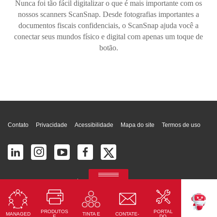
Nunca foi tão fácil digitalizar o que é mais importante com os
nossos scanners ScanSnap. Desde fotografias importantes a
documentos fiscais confidenciais, o ScanSnap ajuda você a
conectar seus mundos físico e digital com apenas um toque de
botão.
Topo da página
Contato
Privacidade
Acessibilidade
Mapa do site
Termos de uso
© 2026 Ricoh América Latina, Inc. Todos os direitos reservados.
2700 S Commerce Pkwy # 201, Weston, FL 33331, United States
PRODUTOS
PORTAL
MANAGED
CONTATE-
TINTA E
TEKKU
E
DO