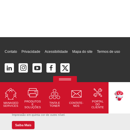
Topo da página
Contato
Privacidade
Acessibilidade
Mapa do site
Termos de uso
© 2026 Ricoh América Latina, Inc. Todos os direitos reservados.
2700 S Commerce Pkwy # 201, Weston, FL 33331, United States
PRODUTOS
PORTAL
MANAGED
CONTATE-
TINTA E
TEKKU
E
DO
SERVICES
NOS
TONER
SOLUÇÕES
CLIENTE
Ricoh Pro C7500
Impressão em quinta cor de outro nível.
Saiba Mais