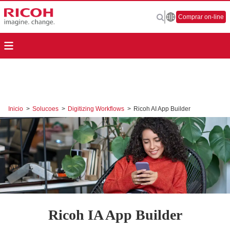
Comprar on-line
Inicio
>
Solucoes
>
Digitizing Workflows
>
Ricoh AI App Builder
Ricoh IA App Builder