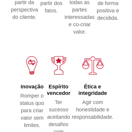
partir da
todas as
partir dos
de forma
perspectiva
partes
fatos.
positiva e
do cliente.
interessadas
decidida.
e co-criar
valor.
Inovação
Espírito
Ética e
vencedor
integridade
Romper o
Ter
Agir com
status quo
sucesso
honestidade e
para criar
aceitando
responsabilidade.
valor sem
desafios
limites.
com