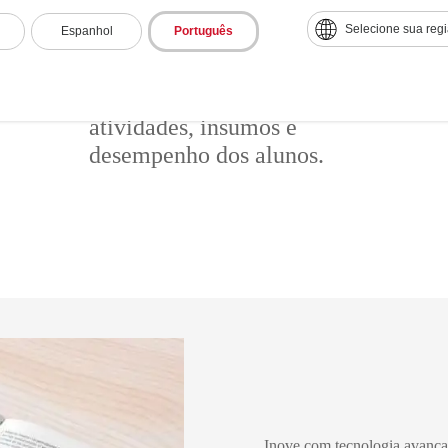
automatizados, inteligência
Selecione sua reg
Espanhol
Português
artificial e análises.
Automatização da gestão
educacional
para o registro de
atividades, insumos e
desempenho dos alunos.
Inove com tecnologia avança