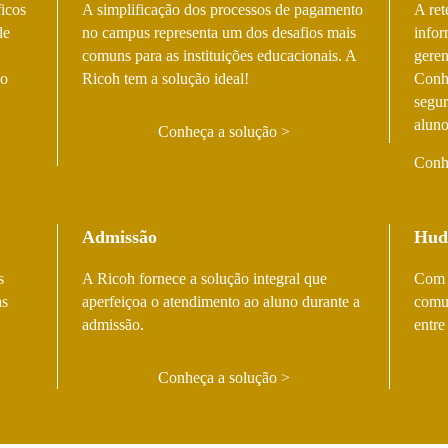
ficos
A simplificação dos processos de pagamento
A ret
de
no campus representa um dos desafios mais
infor
comuns para as instituições educacionais. A
geren
do
Ricoh tem a solução ideal!
Conhe
segur
aluno
Conheça a solução
Conh
Admissão
Hud
s
A Ricoh fornece a solução integral que
Com a
as
aperfeiçoa o atendimento ao aluno durante a
comun
admissão.
entre
Conheça a solução