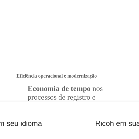
Eficiência operacional e modernização
Economia de tempo
nos
processos de registro e
admissão de alunos com
documentos digitais.
m seu idioma
Ricoh em sua
Aumento da produtividade
por meio de processos