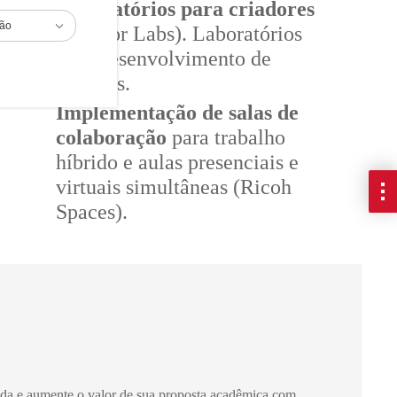
Laboratórios para criadores
ião
(Creator Labs). Laboratórios
para desenvolvimento de
projetos.
Implementação de salas de
colaboração
para trabalho
híbrido e aulas presenciais e
virtuais simultâneas (Ricoh
Spaces).
da e aumente o valor de sua proposta acadêmica com