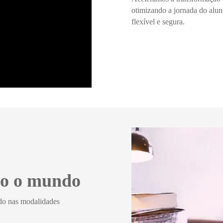
otimizando a jornada do alun
flexível e segura.
do o mundo
ido nas modalidades