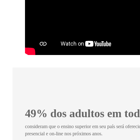
49% dos adultos em to
consideram que o ensino superior em seu país será oferec
presencial e on-line nos próximos anos.