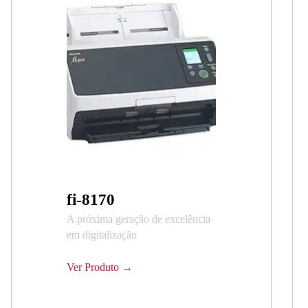
fi-8170
A próxima geração de excelência
em digitalização
Ver Produto →