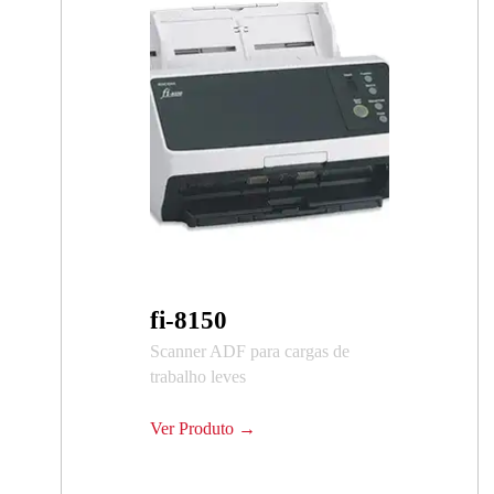
fi-8150
Scanner ADF para cargas de
trabalho leves
Ver Produto →