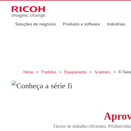
Soluções de negócios
Produtos e software
Indústrias
Conheça a série fi
Scanners em destaque da série fi
Home
>
Produtos
>
Equipamento
>
Scanners
>
Fi Seri
Aprove
Fluxos de trabalho eficientes. Produtivida