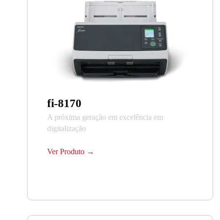
fi-8170
A próxima geração em excelência em
digitalização
Ver Produto →