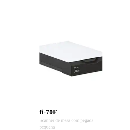
fi-70F
Scanner de mesa com pegada
pequena