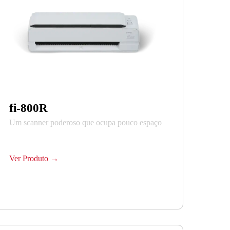
fi-800R
Um scanner poderoso que ocupa pouco espaço
Ver Produto →