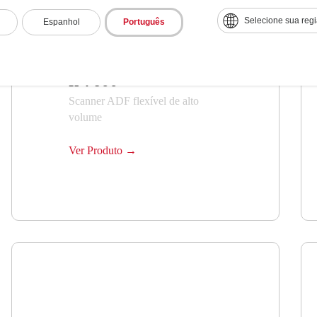
Selecione sua reg
Espanhol
Português
fi-7600
Scanner ADF flexível de alto
volume
Ver Produto →