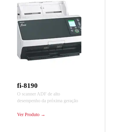
fi-8190
O scanner ADF de alto
desempenho da próxima geração
Ver Produto →