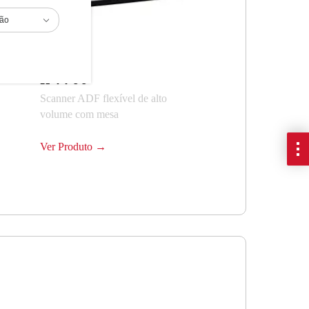
ião
fi-7700
Scanner ADF flexível de alto
volume com mesa
Ver Produto →