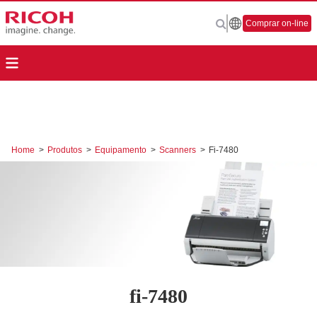
Comprar on-line
Home
>
Produtos
>
Equipamento
>
Scanners
>
Fi-7480
fi-7480