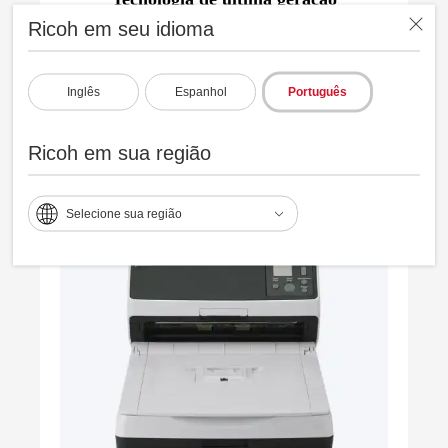
Ricoh em seu idioma
Digitaliza diversos papéis,
com separação automática
Inglês
Espanhol
Português
e monitoramento de imagem
em tempo real.
Ricoh em sua região
Selecione sua região