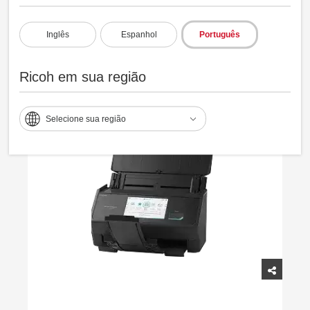
O ScanSnap permite gerenciar, editar e usar
Inglês
Espanhol
Português
digitalizações facilmente no PC ou celular.
Ricoh em sua região
Selecione sua região