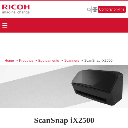
Comprar on-line
Home
>
Produtos
>
Equipamento
>
Scanners
>
ScanSnap IX2500
ScanSnap iX2500