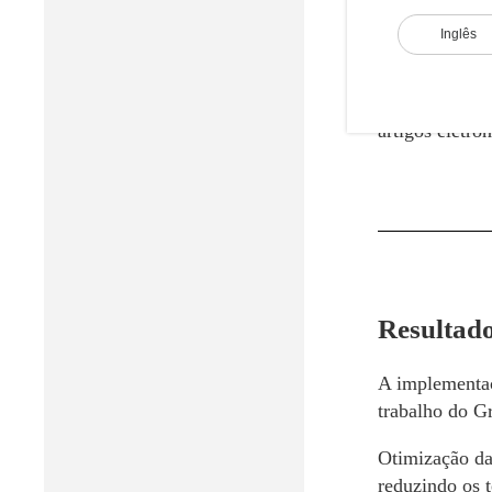
de dispositiv
fornecimento 
Inglês
escalável às n
A iniciativa 
artigos eletrôn
Resultad
A implementaç
trabalho do 
Otimização da
reduzindo os 