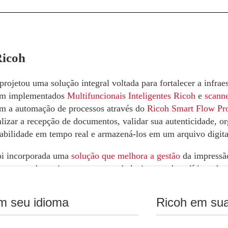
Ricoh
rojetou uma solução integral voltada para fortalecer a infrae
m implementados
Multifuncionais Inteligentes Ricoh
e
scanne
m a automação de processos através do
Ricoh Smart Flow Pr
alizar a recepção de documentos, validar sua autenticidade, or
eabilidade em tempo real e armazená-los em um arquivo digita
oi incorporada uma
solução que melhora a gestão
da impressão
o parque de equipamentos, o estabelecimento de políticas de 
e garantindo um consumo mais eficiente dos recursos, otimiz
dade.
m seu idioma
Ricoh em sua
s desafios de infraestrutura de TI, aumentou a eficiência co