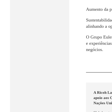
Aumento da pr
Sustentabilida
alinhando a o
O Grupo Eulen
e experiências
negócios.
A Ricoh La
apoio aos 
Nações Uni