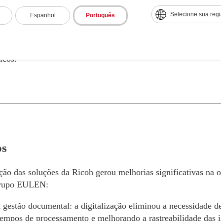
os com
Ricoh Device as a Service (DaaS)
, que incluiu suporte 
de equipamentos de informática e um único ponto de contato 
Selecione sua reg
Espanhol
Português
ecessidades da área de tecnologia.
também incluiu o programa Escritório Sustentável, com ações 
icos.
os
ão das soluções da Ricoh gerou melhorias significativas na 
Grupo EULEN:
 gestão documental: a digitalização eliminou a necessidade d
tempos de processamento e melhorando a rastreabilidade das 