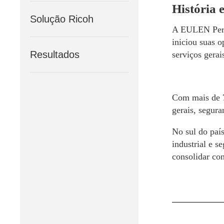
História 
Solução Ricoh
A EULEN Peru,
iniciou suas 
Resultados
serviços gerais
Com mais de 7
gerais, segur
No sul do paí
industrial e s
consolidar com