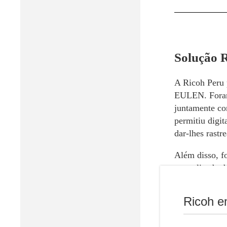
Solução 
A Ricoh Peru p
EULEN. Fora
juntamente co
permitiu digit
dar-lhes rastr
Além disso, f
centralizada d
de impressão 
a sustentabili
Ricoh e
Em resposta ao