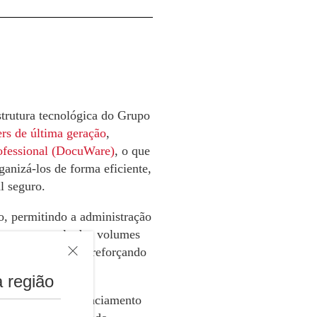
strutura tecnológica do Grupo
rs de última geração
,
ofessional (DocuWare)
, o que
ganizá-los de forma eficiente,
l seguro.
, permitindo a administração
uso, o controle dos volumes
ando a operação e reforçando
 região
m serviços de gerenciamento