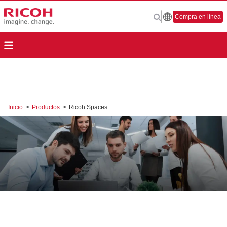
Compra en línea
Inicio
>
Productos
>
Ricoh Spaces
Ricoh Spaces