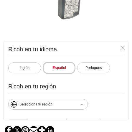
Ricoh en tu idioma
Mezcla para revelador
DDP70
Inglés
Español
Portugués
ID: 404077
Ricoh en tu región
Este producto no se encuentra disponible
para compra
Selecciona tu región
Ver Productos Activos
Vea todos
los suministros compatibles con este producto