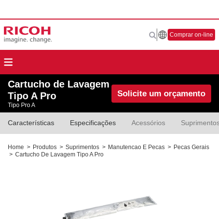
Comprar on-line
Cartucho de Lavagem
Solicite um orçamento
Tipo A Pro
Tipo Pro A
Características
Especificações
Acessórios
Suprimento
Home
>
Produtos
>
Suprimentos
>
Manutencao E Pecas
>
Pecas Gerais
>
Cartucho De Lavagem Tipo A Pro