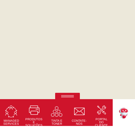
Ricoh Pro C7500
Impressão em quinta cor de outro nível.
PRODUTOS
PORTAL
Saiba Mais
MANAGED
CONTATE-
TINTA E
TEKKU
E
DO
SERVICES
NOS
TONER
SOLUÇÕES
CLIENTE