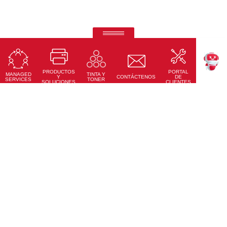
RICOH Pro Z75
Prensa Digital de Inyección de Tinta en Hoja
PRODUCTOS
PORTAL
Conoce Más
MANAGED
TINTA Y
TEKKU
Y
CONTÁCTENOS
DE
SERVICES
TONER
SOLUCIONES
CLIENTES