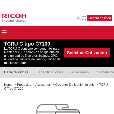
Compra en línea
TCRU C tipo C7100
La TCRU C contiene componentes para
Solicitar Cotización
mantener el 5.° color y es obligatorio en
una unidad de 5 colores. Incluye: OPC,
unidad de limpieza de tambor, unidad del
rodillo cargador.
Características
Especificaciones
Accesorios
Suministr
Home
>
Productos
>
Accesorios
>
Opciones De Mantenimiento
>
TCRU
C Tipo C7100