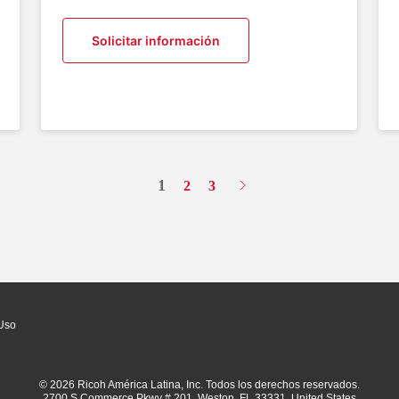
Solicitar información
1
2
3
Uso
© 2026 Ricoh América Latina, Inc. Todos los derechos reservados.
2700 S Commerce Pkwy # 201, Weston, FL 33331, United States