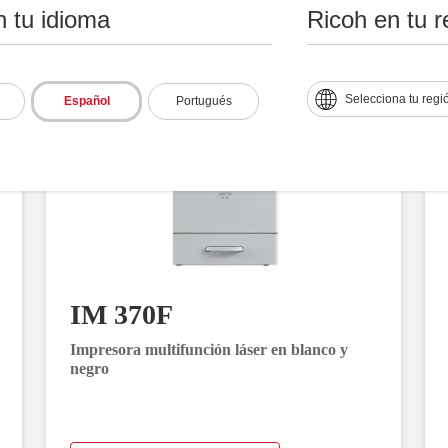
n tu idioma
Ricoh en tu r
Selecciona tu regi
Español
Portugués
IM 370F
Impresora multifunción láser en blanco y
negro