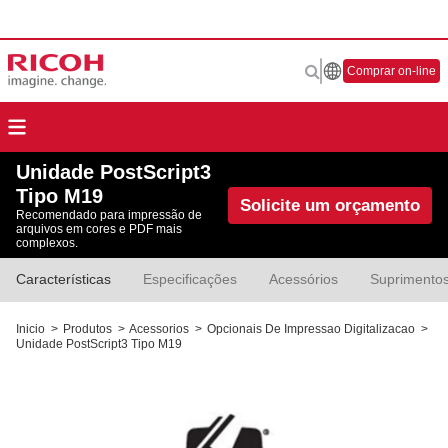
Comprar on-line
Unidade PostScript3
Tipo M19
Solicite um orçamento
Recomendado para impressão de
arquivos em cores e PDF mais
complexos.
Características
Especificações
Acessórios
Suprimento
Inicio
>
Produtos
>
Acessorios
>
Opcionais De Impressao Digitalizacao
>
Unidade PostScript3 Tipo M19