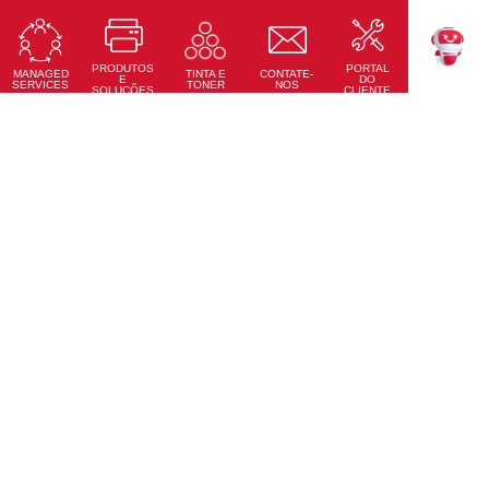
RICOH Pro Z75
Impressora Digital a Jato de Tinta Alimentada por Folhas
PRODUTOS
PORTAL
Saiba Mais
MANAGED
CONTATE-
TINTA E
TEKKU
E
DO
SERVICES
NOS
TONER
SOLUÇÕES
CLIENTE