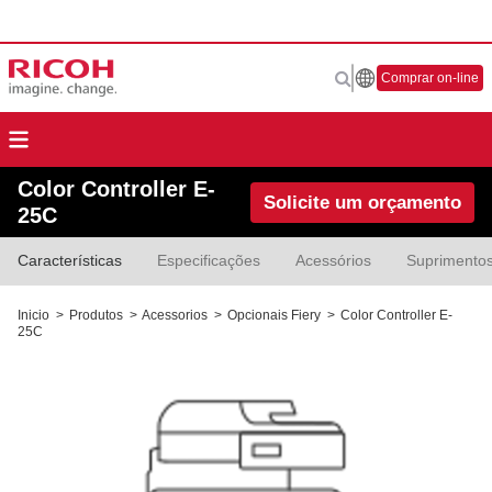
Comprar on-line
Color Controller E-
Solicite um orçamento
25C
Características
Especificações
Acessórios
Suprimento
Inicio
>
Produtos
>
Acessorios
>
Opcionais Fiery
>
Color Controller E-
25C