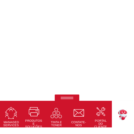
Telas interativas Ricoh
Precisão tátil, conectividade total e design moderno
PRODUTOS
PORTAL
Saiba Mais
MANAGED
CONTATE-
TINTA E
TEKKU
E
DO
SERVICES
NOS
TONER
SOLUÇÕES
CLIENTE