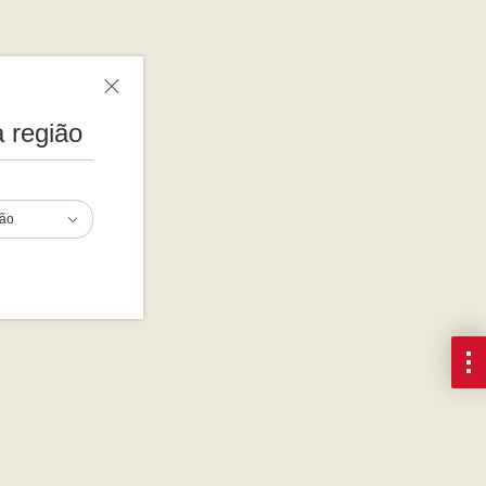
 região
ião