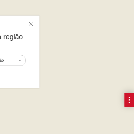
 região
ião