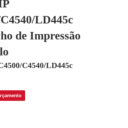
MP
/C4540/LD445c
ho de Impressão
lo
C4500/C4540/LD445c
orçamento