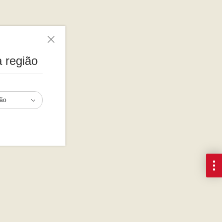
 região
ião