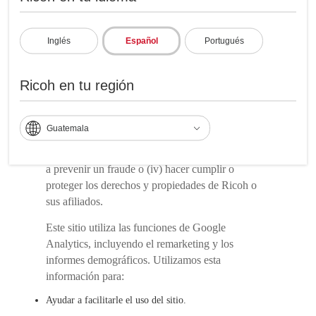
buscar la protección adecuada para la información
en este tipo de transacciones. A excepción de lo
dispuesto en esta Política, Ricoh no venderá,
Inglés
Español
Portugués
alquilará o arrendará su Información Personal a
terceros sin su consentimiento. Sin embargo,
Ricoh en tu región
Ricoh puede utilizar tu Información Personal para:
(i) responder a las solicitudes de información
debidamente aprobadas por las autoridades
Guatemala
gubernamentales; (ii) cumplir con cualquier ley,
reglamento, citación u orden judicial o (iii) ayudar
a prevenir un fraude o (iv) hacer cumplir o
proteger los derechos y propiedades de Ricoh o
sus afiliados.
Este sitio utiliza las funciones de Google
Analytics, incluyendo el remarketing y los
informes demográficos. Utilizamos esta
información para:
Ayudar a facilitarle el uso del sitio.