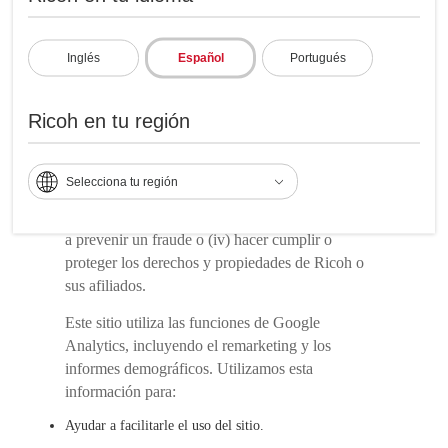
buscar la protección adecuada para la información
en este tipo de transacciones. A excepción de lo
dispuesto en esta Política, Ricoh no venderá,
Inglés
Español
Portugués
alquilará o arrendará su Información Personal a
terceros sin su consentimiento. Sin embargo,
Ricoh en tu región
Ricoh puede utilizar tu Información Personal para:
(i) responder a las solicitudes de información
debidamente aprobadas por las autoridades
Selecciona tu región
gubernamentales; (ii) cumplir con cualquier ley,
reglamento, citación u orden judicial o (iii) ayudar
a prevenir un fraude o (iv) hacer cumplir o
proteger los derechos y propiedades de Ricoh o
sus afiliados.
Este sitio utiliza las funciones de Google
Analytics, incluyendo el remarketing y los
informes demográficos. Utilizamos esta
información para:
Ayudar a facilitarle el uso del sitio.