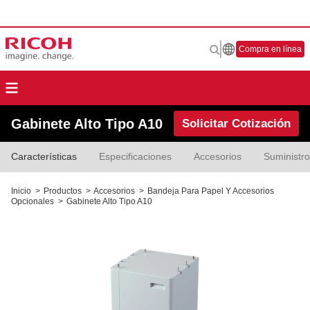
Compra en línea
Gabinete Alto Tipo A10
Solicitar Cotización
Características
Especificaciones
Accesorios
Suministr
Inicio
>
Productos
>
Accesorios
>
Bandeja Para Papel Y Accesorios
Opcionales
>
Gabinete Alto Tipo A10