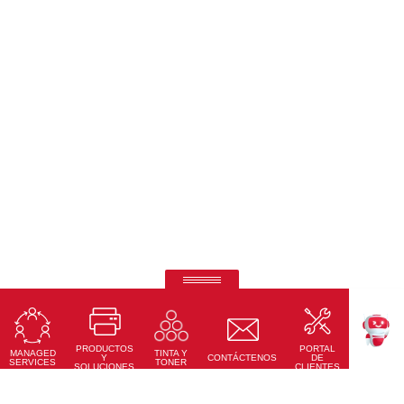
Pantallas Interactivas Ricoh
Precisión táctil, conectividad total y diseño moderno
PRODUCTOS
PORTAL
Conoce Más
MANAGED
TINTA Y
TEKKU
Y
CONTÁCTENOS
DE
SERVICES
TONER
SOLUCIONES
CLIENTES