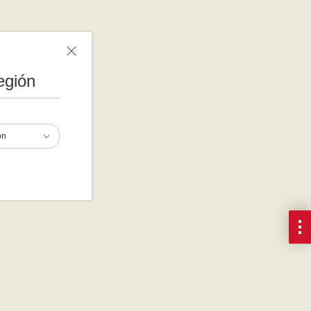
egión
ón