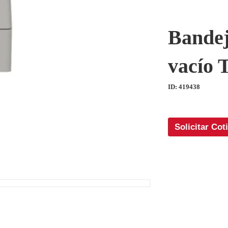
Bandej
vacío 
ID: 419438
Solicitar Cot