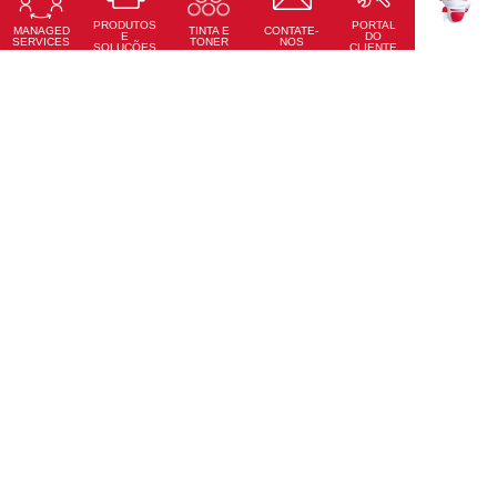
PRODUTOS
PORTAL
Saiba mais
MANAGED
CONTATE-
TINTA E
TEKKU
E
DO
SERVICES
NOS
TONER
SOLUÇÕES
CLIENTE