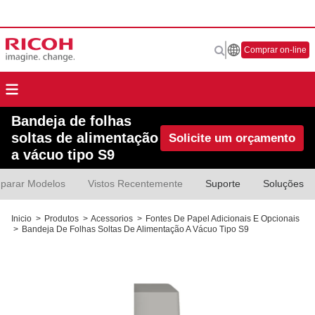
Comprar on-line
Bandeja de folhas
soltas de alimentação
Solicite um orçamento
a vácuo tipo S9
parar Modelos
Vistos Recentemente
Suporte
Soluções
Inicio
>
Produtos
>
Acessorios
>
Fontes De Papel Adicionais E Opcionais
>
Bandeja De Folhas Soltas De Alimentação A Vácuo Tipo S9