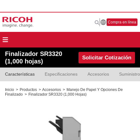
Compra en línea
Finalizador SR3320
Solicitar Cotización
(1,000 hojas)
Características
Especificaciones
Accesorios
Suministr
Inicio
>
Productos
>
Accesorios
>
Manejo De Papel Y Opciones De
Finalizado
>
Finalizador SR3320 (1,000 Hojas)