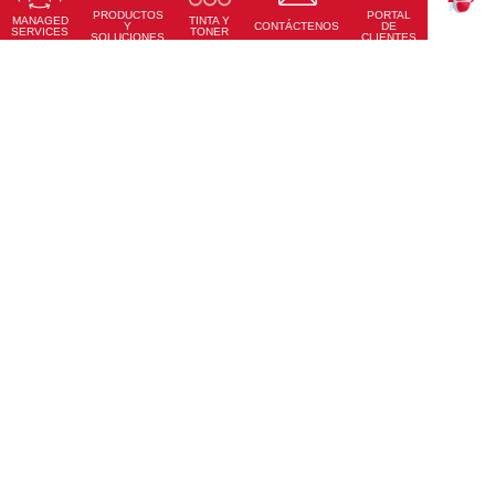
PRODUCTOS
PORTAL
Conoce Más
MANAGED
TINTA Y
TEKKU
Y
CONTÁCTENOS
DE
SERVICES
TONER
SOLUCIONES
CLIENTES