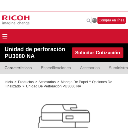
Compra en línea
Unidad de perforación
Solicitar Cotización
PU3080 NA
Características
Especificaciones
Accesorios
Suministr
Inicio
>
Productos
>
Accesorios
>
Manejo De Papel Y Opciones De
Finalizado
>
Unidad De Perforación PU3080 NA