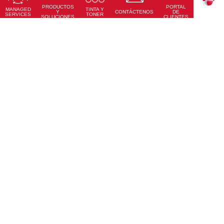
PRODUCTOS
PORTAL
Conoce Más
MANAGED
TINTA Y
TEKKU
Y
CONTÁCTENOS
DE
SERVICES
TONER
SOLUCIONES
CLIENTES