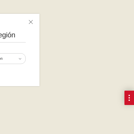
egión
ón