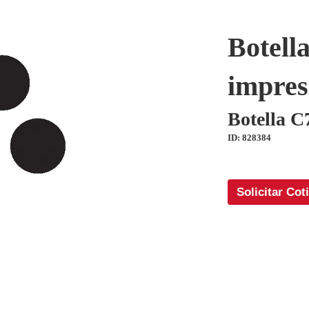
Botell
impres
Botella C
ID: 828384
Solicitar Cot