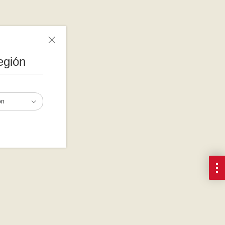
egión
ón