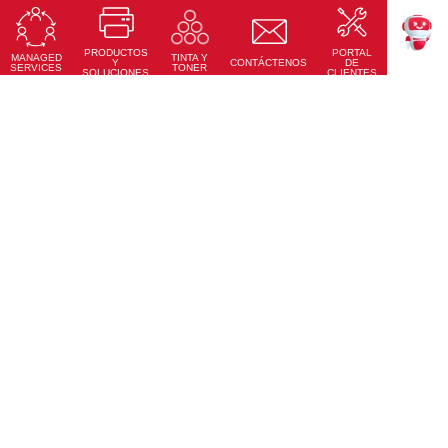
RICOH Pro Z75
Prensa Digital de Inyección de Tinta en Hoja
PRODUCTOS
PORTAL
Conoce Más
MANAGED
TINTA Y
TEKKU
Y
CONTÁCTENOS
DE
SERVICES
TONER
SOLUCIONES
CLIENTES