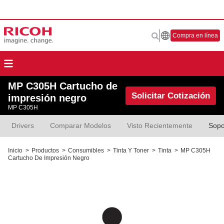
Compra en línea
MP C305H Cartucho de
Solicitar Cotización
impresión negro
MP C305H
Drivers
Comparar Modelos
Visto Recientemente
Sopo
Inicio
>
Productos
>
Consumibles
>
Tinta Y Toner
>
Tinta
>
MP C305H
Cartucho De Impresión Negro