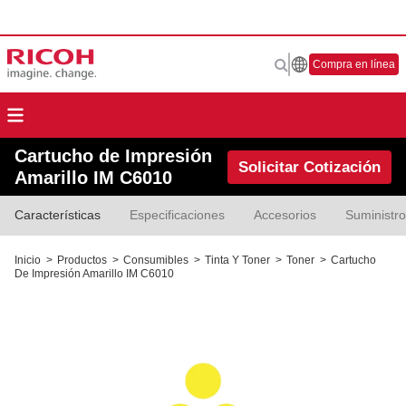
Compra en línea
Cartucho de Impresión
Solicitar Cotización
Amarillo IM C6010
Características
Especificaciones
Accesorios
Suministr
Inicio
>
Productos
>
Consumibles
>
Tinta Y Toner
>
Toner
>
Cartucho
De Impresión Amarillo IM C6010