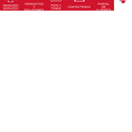
PRODUCTOS
PORTAL
Conoce Más
MANAGED
TINTA Y
TEKKU
Y
CONTÁCTENOS
DE
SERVICES
TONER
SOLUCIONES
CLIENTES