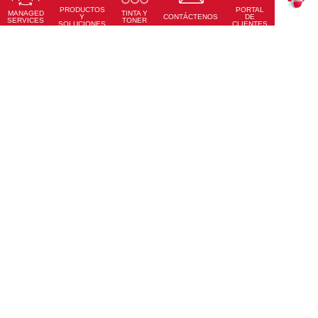
PRODUCTOS
PORTAL
Conoce Más
MANAGED
TINTA Y
TEKKU
Y
CONTÁCTENOS
DE
SERVICES
TONER
SOLUCIONES
CLIENTES