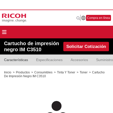
Compra en línea
Cartucho de impresión
Solicitar Cotización
negro IM C3510
Características
Especificaciones
Accesorios
Suministr
Inicio
>
Productos
>
Consumibles
>
Tinta Y Toner
>
Toner
>
Cartucho
De Impresión Negro IM C3510