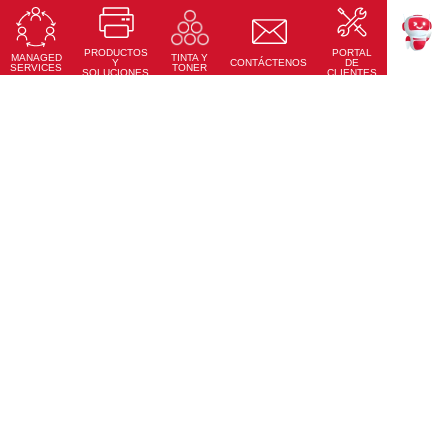
Pantallas Interactivas Ricoh
Precisión táctil, conectividad total y diseño moderno
PRODUCTOS
PORTAL
Conoce Más
MANAGED
TINTA Y
TEKKU
Y
CONTÁCTENOS
DE
SERVICES
TONER
SOLUCIONES
CLIENTES