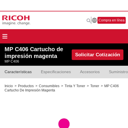
Compra en línea
MP C406 Cartucho de
Solicitar Cotización
impresión magenta
MP C406
Características
Especificaciones
Accesorios
Suministr
Inicio
>
Productos
>
Consumibles
>
Tinta Y Toner
>
Toner
>
MP C406
Cartucho De Impresión Magenta