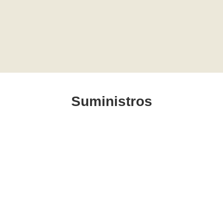
Suministros