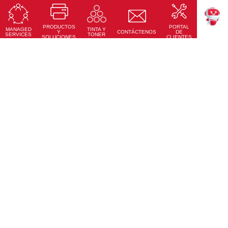
RICOH Pro Z75
Prensa Digital de Inyección de Tinta en Hoja
PRODUCTOS
PORTAL
Conoce Más
MANAGED
TINTA Y
TEKKU
Y
CONTÁCTENOS
DE
SERVICES
TONER
SOLUCIONES
CLIENTES