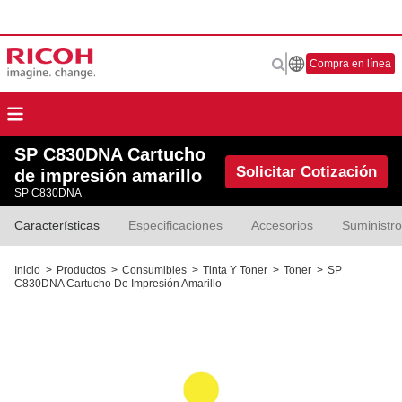
Compra en línea
SP C830DNA Cartucho
Solicitar Cotización
de impresión amarillo
SP C830DNA
Características
Especificaciones
Accesorios
Suministr
Inicio
>
Productos
>
Consumibles
>
Tinta Y Toner
>
Toner
>
SP
C830DNA Cartucho De Impresión Amarillo